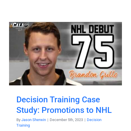
Decision Training Case
Study: Promotions to NHL
By
Jason Sherwin
|
December 5th, 2023
|
Decision
Training