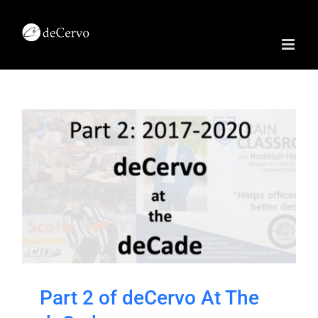
Skip
to
content
Part 2 of deCervo At The