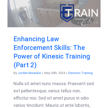
Enhancing Law
Enforcement Skills: The
Power of Kinesic Training
(Part 2)
By
Jordan Muraskin
|
May 20th, 2024
|
Decision Training
Nulla sit amet nunc massa. Praesent sed
est pellentesque, varius tellus non,
efficitur nisi. Sed sit amet purus in odio
varius tincidunt. Mauris ut ante lobortis,